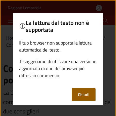
Commissione giudici pop
Vai al contenuto principale
(apre in un'altra scheda).
Regione Lombardia
Comune di Incudine
La lettura del testo non è
supportata
Home
/
Amministrazione
/
Organi di governo
/
Il tuo browser non supporta la lettura
Commissione giudici popolari
automatica del testo.
Ti suggeriamo di utilizzare una versione
Commissione giudici
aggiornata di uno dei browser più
diffusi in commercio.
popolari
La Commissione giudici popolari è
Chiudi
composta dal Sindaco, che la presiede, e da
due consiglieri