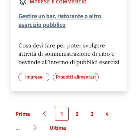
IMPRESE E COMMERCIO
Gestire un bar, ristorante o altro
esercizio pubblico
Cosa devi fare per poter svolgere
attività di somministrazione di cibo e
bevande all'interno di pubblici esercizi
Imprese
Prodotti alimentari
Prima
1
2
3
4
Pagina
Pagina precedente
Pagina
Pagina
Pagina
Pagina
...
Ultima
Pagina
Pagina successiva
Pagina