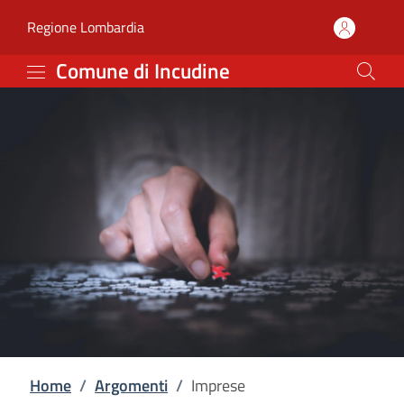
Imprese | Comune di In
Vai al contenuto principale
(apre in un'altra scheda).
Regione Lombardia
Comune di Incudine
Home
/
Argomenti
/
Imprese