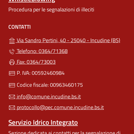
Procedura per le segnalazioni di illeciti
CONTATTI
(apre 
Via Sandro Pertini, 40 - 25040 - Incudine (BS)
Telefono: 0364/71368
Fax: 0364/73003
P. IVA: 00592460984
Codice fiscale: 00963460175
info@comune.incudine.bs.it
protocollo@pec.comune.incudine.bs.it
Servizio Idrico Integrato
Sezione dedicata ai contatti per la segnalazione di