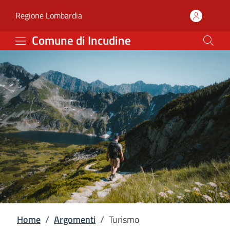
Turismo | Comune di In
Vai al contenuto principale
(apre in un'altra scheda).
Regione Lombardia
Comune di Incudine
Home
/
Argomenti
/
Turismo