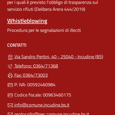
per i quali è previsto l'obbligo di trasparenza sul
servizio rifiuti (Delibera Arera 444/2019)
Whistleblowing
Procedura per le segnalazioni di illeciti
CONTATTI
(apre 
Via Sandro Pertini, 40 - 25040 - Incudine (BS)
Telefono: 0364/71368
Fax: 0364/73003
P. IVA: 00592460984
Codice fiscale: 00963460175
info@comune.incudine.bs.it
protocollo@pec.comune.incudine.bs.it