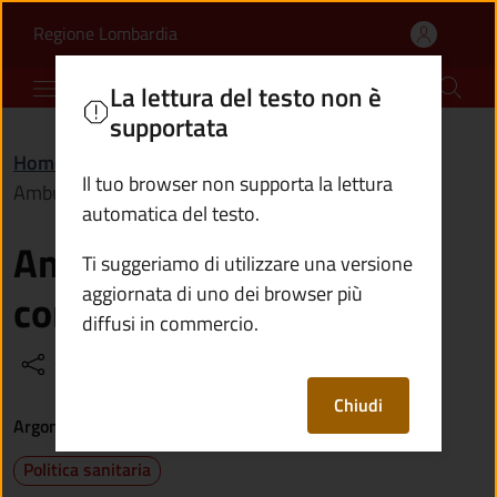
Ambulatorio medico com
Vai al contenuto principale
(apre in un'altra scheda).
Regione Lombardia
Comune di Incudine
La lettura del testo non è
supportata
Home
/
Vivere il territorio
/
Luoghi
/
Il tuo browser non supporta la lettura
Ambulatorio medico comunale
automatica del testo.
Ambulatorio medico
Ti suggeriamo di utilizzare una versione
aggiornata di uno dei browser più
comunale
diffusi in commercio.
Condividi
Vedi azioni
Chiudi
Argomenti
Politica sanitaria