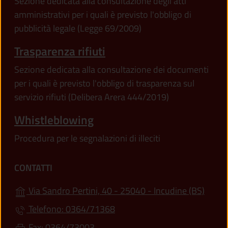
Sezione dedicata alla consultazione degli atti
amministrativi per i quali è previsto l'obbligo di
pubblicità legale (Legge 69/2009)
Trasparenza rifiuti
Sezione dedicata alla consultazione dei documenti
per i quali è previsto l'obbligo di trasparenza sul
servizio rifiuti (Delibera Arera 444/2019)
Whistleblowing
Procedura per le segnalazioni di illeciti
CONTATTI
(apre 
Via Sandro Pertini, 40 - 25040 - Incudine (BS)
Telefono: 0364/71368
Fax: 0364/73003