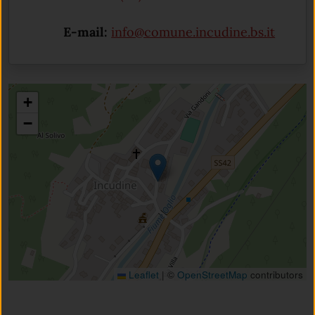
E-mail:
info@comune.incudine.bs.it
+
−
Leaflet
|
©
OpenStreetMap
contributors