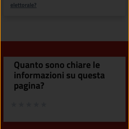
elettorale?
Quanto sono chiare le
informazioni su questa
pagina?
Valuta da 1 a 5 stelle la pagina
Valuta 1 stelle su 5
Valuta 2 stelle su 5
Valuta 3 stelle su 5
Valuta 4 stelle su 5
Valuta 5 stelle su 5