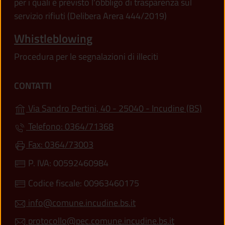
per i quali è previsto l'obbligo di trasparenza sul
servizio rifiuti (Delibera Arera 444/2019)
Whistleblowing
Procedura per le segnalazioni di illeciti
CONTATTI
(apre 
Via Sandro Pertini, 40 - 25040 - Incudine (BS)
Telefono: 0364/71368
Fax: 0364/73003
P. IVA: 00592460984
Codice fiscale: 00963460175
info@comune.incudine.bs.it
protocollo@pec.comune.incudine.bs.it