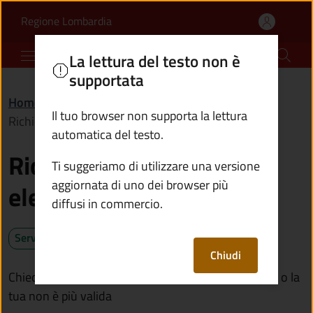
Richiedere la tessera el
Vai al contenuto principale
(apre in un'altra scheda).
Regione Lombardia
Comune di Incudine
La lettura del testo non è
supportata
Home
/
Servizi
/
Anagrafe e stato civile
/
Il tuo browser non supporta la lettura
Richiedere la tessera elettorale
automatica del testo.
Richiedere la tessera
Ti suggeriamo di utilizzare una versione
aggiornata di uno dei browser più
elettorale
diffusi in commercio.
Servizio attivo
Chiudi
Chiedi la tessera per poter votare se non la possiedi o la
tua non è più valida