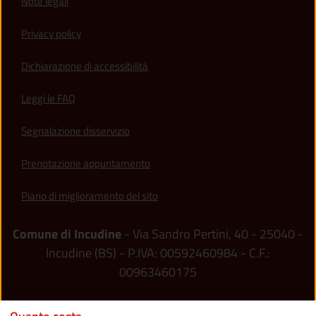
Note legali
Privacy policy
(apre in un'altra scheda).
Dichiarazione di accessibilità
Leggi le FAQ
Segnalazione disservizio
Prenotazione appuntamento
Piano di miglioramento del sito
Comune di Incudine
- Via Sandro Pertini, 40 - 25040 -
Incudine (BS) - P.IVA: 00592460984 - C.F.:
00963460175