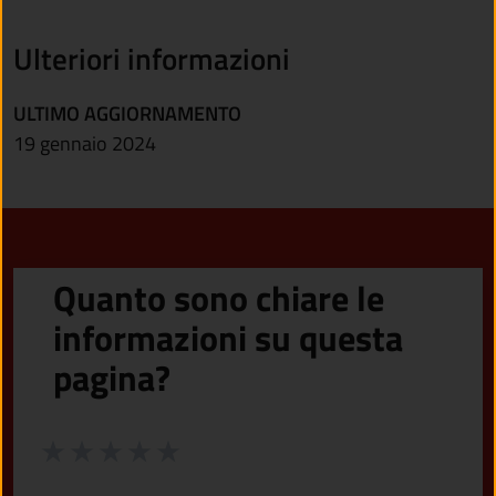
Ulteriori informazioni
ULTIMO AGGIORNAMENTO
19 gennaio 2024
Quanto sono chiare le
informazioni su questa
pagina?
Valuta da 1 a 5 stelle la pagina
Valuta 1 stelle su 5
Valuta 2 stelle su 5
Valuta 3 stelle su 5
Valuta 4 stelle su 5
Valuta 5 stelle su 5