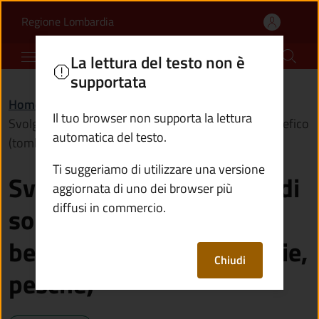
Svolgere manifestazioni 
Vai al contenuto principale
(apre in un'altra scheda).
Regione Lombardia
Comune di Incudine
La lettura del testo non è
supportata
Home
/
Servizi
/
Imprese e commercio
/
Il tuo browser non supporta la lettura
Svolgere manifestazioni di sorte locale a scopo benefico
automatica del testo.
(tombole, lotterie, pesche)
Ti suggeriamo di utilizzare una versione
Svolgere manifestazioni di
aggiornata di uno dei browser più
diffusi in commercio.
sorte locale a scopo
benefico (tombole, lotterie,
Chiudi
pesche)