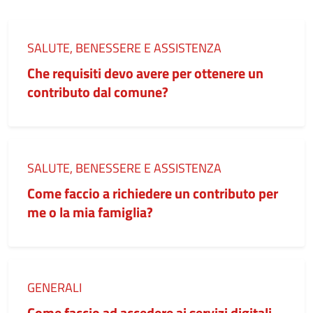
Categoria:
SALUTE, BENESSERE E ASSISTENZA
Che requisiti devo avere per ottenere un
contributo dal comune?
Categoria:
SALUTE, BENESSERE E ASSISTENZA
Come faccio a richiedere un contributo per
me o la mia famiglia?
Categoria:
GENERALI
Come faccio ad accedere ai servizi digitali