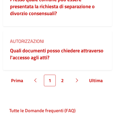
presentata la richiesta di separazione o
divorzio consensuali?
Categoria:
AUTORIZZAZIONI
Quali documenti posso chiedere attraverso
l'accesso agli atti?
Prima
1
2
Ultima
Pagina
Pagina precedente
Pagina
Pagina
Pagina successiva
Pagina
Tutte le Domande frequenti (FAQ)