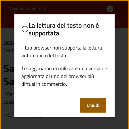
Santuario di San Vito e 
Vai al contenuto principale
(apre in un'altra scheda).
Regione Lombardia
Comune di Incudine
La lettura del testo non è
supportata
Home
/
Vivere il territorio
/
Luoghi
/
Il tuo browser non supporta la lettura
Santuario di San Vito e Sant'Anna
automatica del testo.
Santuario di San Vito e
Ti suggeriamo di utilizzare una versione
aggiornata di uno dei browser più
Sant'Anna
diffusi in commercio.
Il Santuario risale al XIV secolo, tuttavia l'attuale
costruzione è del XVIII secolo
Chiudi
Condividi
Vedi azioni