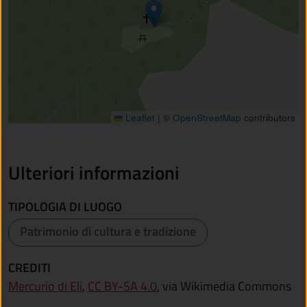
Leaflet
|
©
OpenStreetMap
contributors
Ulteriori informazioni
TIPOLOGIA DI LUOGO
Patrimonio di cultura e tradizione
CREDITI
Mercurio di Eli
,
CC BY-SA 4.0
, via Wikimedia Commons