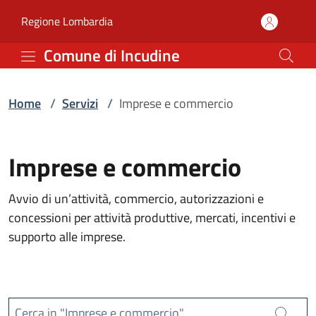
Servizi | Comune di Incu
Vai al contenuto principale
(apre in un'altra scheda).
Regione Lombardia
Comune di Incudine
Home
/
Servizi
/
Imprese e commercio
Imprese e commercio
Avvio di un’attività, commercio, autorizzazioni e
concessioni per attività produttive, mercati, incentivi e
supporto alle imprese.
Cerca in "Imprese e commercio"