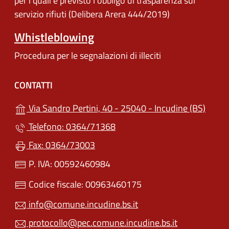
per i quali è previsto l'obbligo di trasparenza sul
servizio rifiuti (Delibera Arera 444/2019)
Whistleblowing
Procedura per le segnalazioni di illeciti
CONTATTI
(apre 
Via Sandro Pertini, 40 - 25040 - Incudine (BS)
Telefono: 0364/71368
Fax: 0364/73003
P. IVA: 00592460984
Codice fiscale: 00963460175
info@comune.incudine.bs.it
protocollo@pec.comune.incudine.bs.it